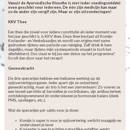
Vanuit de Ayurvedische filosofie is niet ieder voedingsmiddel
even geschikt voor iedereen. De één zijn medicijn kan maar
zo de ander zijn vergif zijn. Maar er zijn uitzonderingen!
KKV Thee
Een thee die zowel voor iedere constitutie als ieder moment van
het jaar geschikt is, is KKV-thee. Deze thee bestaat uit Komijn-
Koriander- en Venkelzaadjes en wordt van origine met name
gedronken tijdens een periode van reiniging. Zelf drink ik hem
dagelijks, maar tijdens mijn vastenperiode smaakt ie toch het
allerlekkerst. Dus staat er bij jou een detox op het programma?
Scroll dan door naar het recept!
Geneeskracht
De drie specerijen hebben een heilzame werking op de
spijsverteringsorganen. Ieder apart zijn ze ontzettend
geneeskrachtig, maar als trio is het een sterrenteam! Zo voeren ze
een teveel aan hitte af, herstellen je vochtbalans, zijn antibacterieel,
ontstekingsremmend én ondersteunen je hormonale balans (denk
PMS, opvliegers, etc.).
Wat de specerijen per saldo voor je doen:
Komijn is super is voor je spijsvertering, verlicht maagpijn en
ondersteunt je lever
Koriander is een krachtige natuurlijke ontgifter, werkt