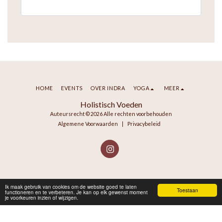
HOME
EVENTS
OVER INDRA
YOGA
MEER
Holistisch Voeden
Auteursrecht © 2026 Alle rechten voorbehouden
Algemene Voorwaarden
|
Privacybeleid
Ik maak gebruik van cookies om de website goed te laten
Toestaan
functioneren en te verbeteren. Je kan op elk gewenst moment
je voorkeuren inzien of wijzigen.