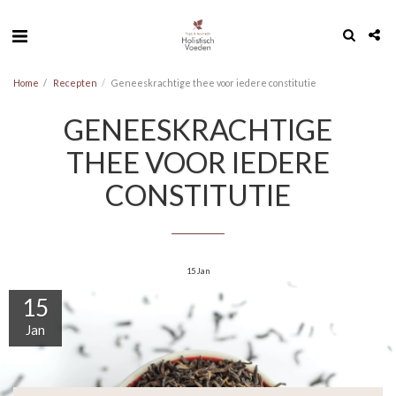
Home
Recepten
Geneeskrachtige thee voor iedere constitutie
GENEESKRACHTIGE
THEE VOOR IEDERE
CONSTITUTIE
15
Jan
15
Jan