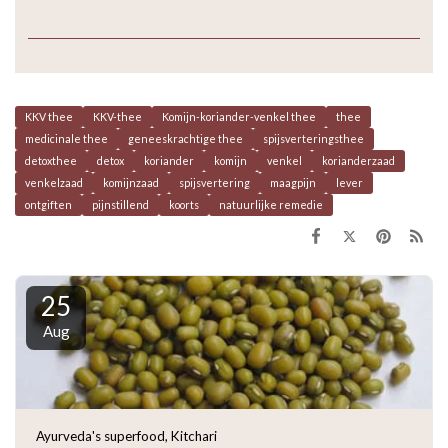
KKV thee
KKV-thee
Komijn-koriander-venkel thee
thee
medicinale thee
geneeskrachtige thee
spijsverteringsthee
detoxthee
detox
koriander
komijn
venkel
korianderzaad
venkelzaad
komijnzaad
spijsvertering
maagpijn
lever
ontgiften
pijnstillend
koorts
natuurlijke remedie
25
Aug
Ayurveda's superfood, Kitchari