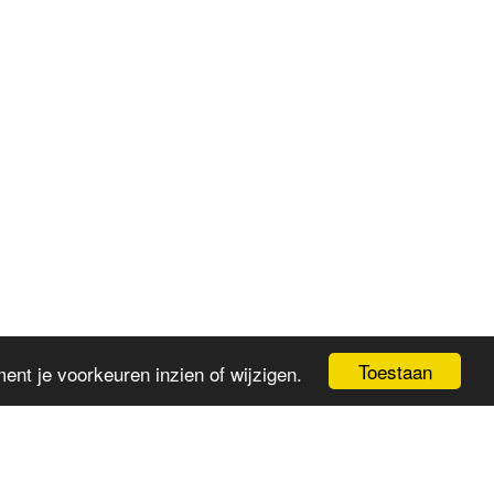
Toestaan
nt je voorkeuren inzien of wijzigen.
OVER INDRA
YOGA
AYURVEDA
MEER