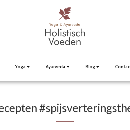
a
Yoga
Ayurveda
Blog
Contac
ecepten #spijsverteringsth