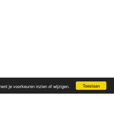
Toestaan
nt je voorkeuren inzien of wijzigen.
OVER INDRA
YOGA
AYURVEDA
MEER